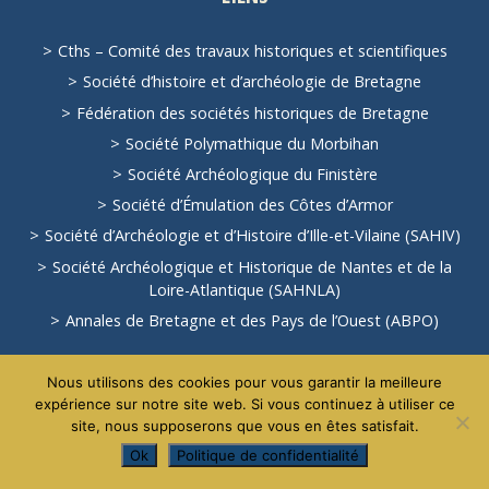
Cths – Comité des travaux historiques et scientifiques
Société d’histoire et d’archéologie de Bretagne
Fédération des sociétés historiques de Bretagne
Société Polymathique du Morbihan
Société Archéologique du Finistère
Société d’Émulation des Côtes d’Armor
Société d’Archéologie et d’Histoire d’Ille-et-Vilaine (SAHIV)
Société Archéologique et Historique de Nantes et de la
Loire-Atlantique (SAHNLA)
Annales de Bretagne et des Pays de l’Ouest (ABPO)
Voir tous les liens
Nous utilisons des cookies pour vous garantir la meilleure
expérience sur notre site web. Si vous continuez à utiliser ce
site, nous supposerons que vous en êtes satisfait.
© 2026 Association Bretonne. Tous droits réservés.
Mentions
Ok
Politique de confidentialité
légales
&
Politique de confidentialité