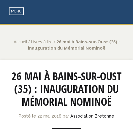
Accueil
/
Livres à lire
/
26 mai à Bains-sur-Oust (35) :
inauguration du Mémorial Nominoë
26 MAI À BAINS-SUR-OUST
(35) : INAUGURATION DU
MÉMORIAL NOMINOË
Posté le
22 mai 2018
par
Association Bretonne