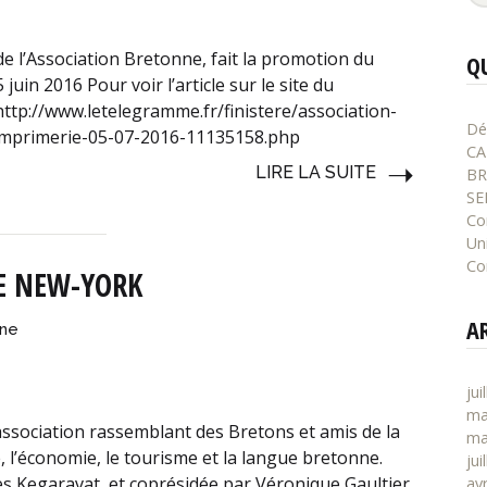
e l’Association Bretonne, fait la promotion du
Q
juin 2016 Pour voir l’article sur le site du
http://www.letelegramme.fr/finistere/association-
Dé
l-imprimerie-05-07-2016-11135158.php
CA
LIRE LA SUITE
BR
SE
Co
Un
Co
E NEW-YORK
A
nne
jui
ma
ssociation rassemblant des Bretons et amis de la
ma
 l’économie, le tourisme et la langue bretonne.
jui
es Kegaravat, et coprésidée par Véronique Gaultier,
avr