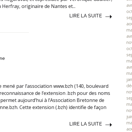
avr
Herfray, originaire de Nantes et...
oc
LIRE LA SUITE
se
ao
ma
avr
no
H
oc
se
nne
ma
avr
ma
ja
tre mené par l’association www.bzh (140, boulevard
dé
no
reconnaissance de l’extension .bzh pour des noms
se
ve permet aujourd’hui à l’Association Bretonne de
ma
ne.bzh. Cette extension (.bzh) identifie de façon
no
ju
ma
LIRE LA SUITE
ao