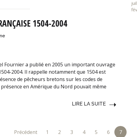
jui
fé
RANÇAISE 1504-2004
nne
el Fournier a publié en 2005 un important ouvrage
 1504-2004. Il rappelle notamment que 1504 est
présence de pêcheurs bretons sur les codes de
ur présence en Amérique du Nord pouvait même
LIRE LA SUITE
Précédent
1
2
3
4
5
6
7